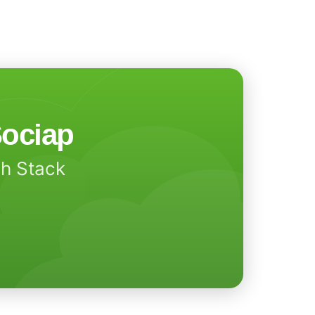
ociap
ch Stack