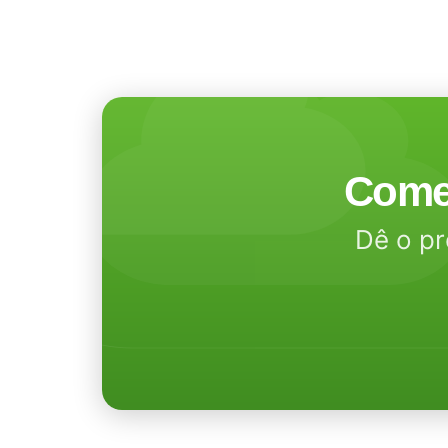
Come
Dê o pr