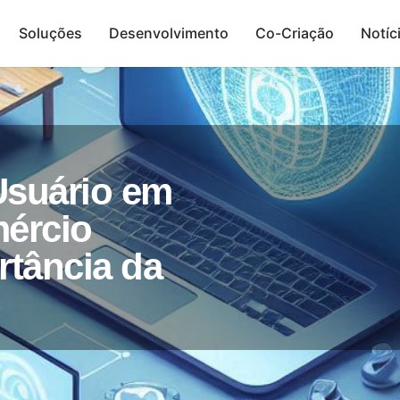
Soluções
Desenvolvimento
Co-Criação
Notíc
Presença Digital
Usuário em
ércio
rtância da