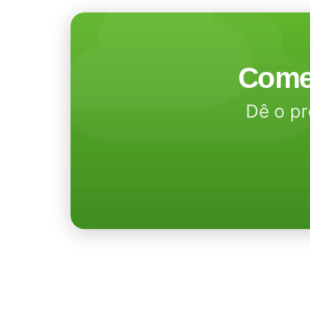
Come
Dê o pr