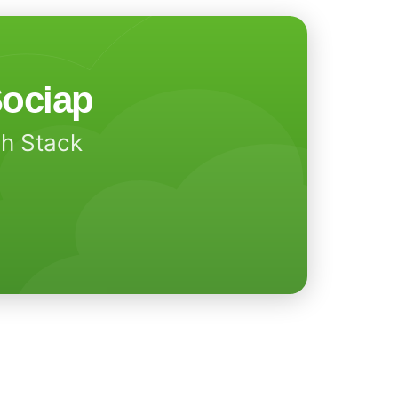
ociap
ch Stack