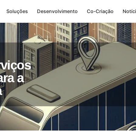
Soluções
Desenvolvimento
Co-Criação
Notíc
Presença Digital
viços
ra a
a