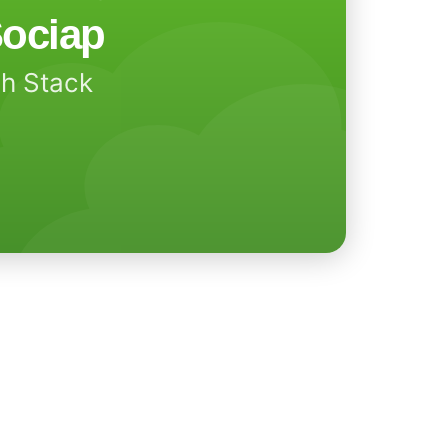
ociap
ch Stack