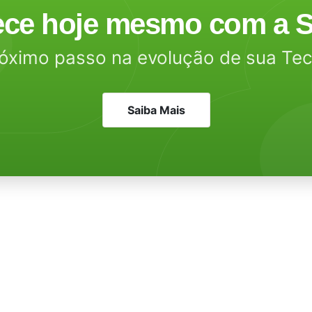
ce hoje mesmo com a S
óximo passo na evolução de sua Te
Saiba Mais