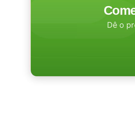
Come
Dê o pr