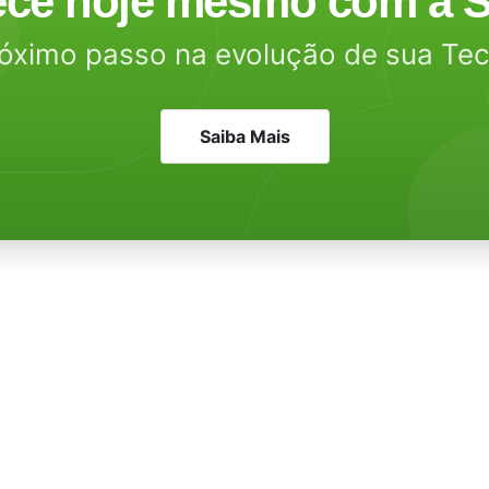
ce hoje mesmo com a S
óximo passo na evolução de sua Te
Saiba Mais