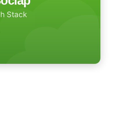
ociap
ch Stack