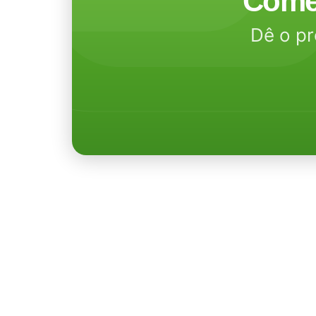
Come
Dê o pr