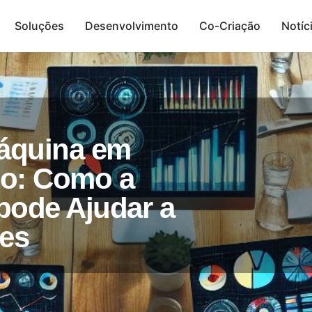
Soluções
Desenvolvimento
Co-Criação
Notíc
Presença Digital
áquina em
o: Como a
pode Ajudar a
es