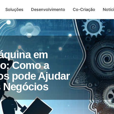
Soluções
Desenvolvimento
Co-Criação
Notíc
Presença Digital
áquina em
o: Como a
os pode Ajudar
s Negócios