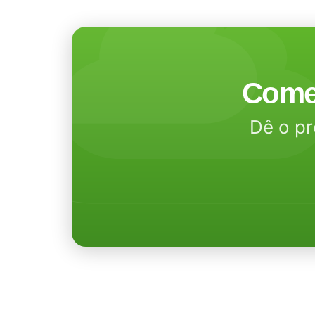
Come
Dê o pr