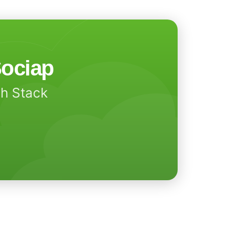
ociap
ch Stack