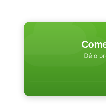
Come
Dê o pr