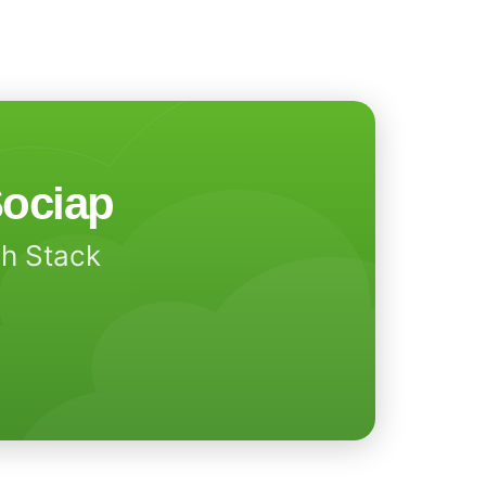
ociap
ch Stack