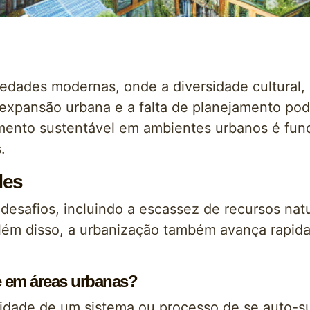
edades modernas, onde a diversidade cultural, 
expansão urbana e a falta de planejamento pod
mento sustentável em ambientes urbanos é fund
.
des
desafios, incluindo a escassez de recursos natu
 Além disso, a urbanização também avança rapi
e em áreas urbanas?
cidade de um sistema ou processo de se auto-su