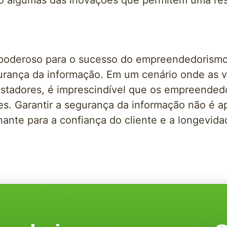
o algumas das inovações que permitem uma res
 poderoso para o sucesso do empreendedorismo
gurança da informação. Em um cenário onde as 
astadores, é imprescindível que os empreended
ões. Garantir a segurança da informação não é
ante para a confiança do cliente e a longevida