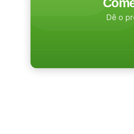
Come
Dê o pr