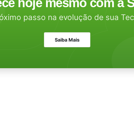
ce hoje mesmo com a S
óximo passo na evolução de sua Te
Saiba Mais