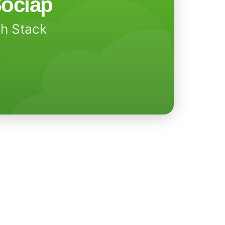
ociap
ch Stack