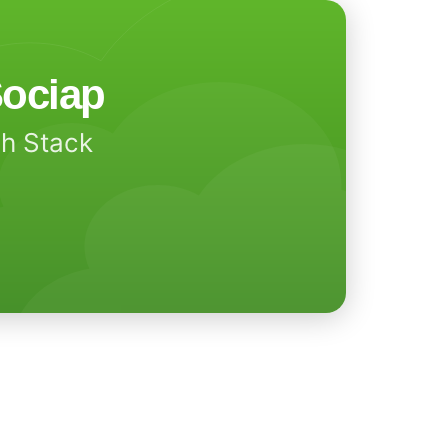
ociap
ch Stack