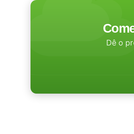
Come
Dê o pr