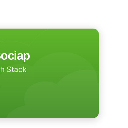
ociap
ch Stack