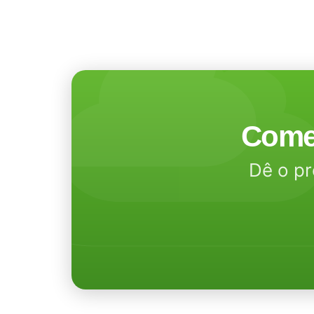
Come
Dê o pr