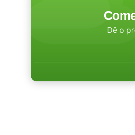
Come
Dê o pr