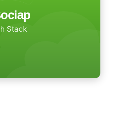
ociap
ch Stack