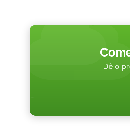
Come
Dê o pr