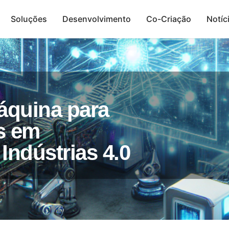
Soluções
Desenvolvimento
Co-Criação
Notíc
Presença Digital
áquina para
s em
ndústrias 4.0