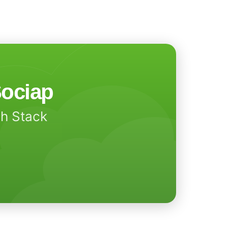
ociap
ch Stack