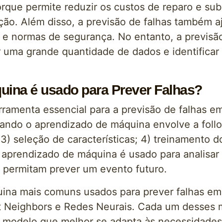
orque permite reduzir os custos de reparo e su
ão. Além disso, a previsão de falhas também a
 normas de segurança. No entanto, a previsão
r uma grande quantidade de dados e identifica
ina é usado para Prever Falhas?
ramenta essencial para a previsão de falhas e
zando o aprendizado de máquina envolve a follow
) seleção de características; 4) treinamento d
 aprendizado de máquina é usado para analisa
e permitam prever um evento futuro.
ina mais comuns usados para prever falhas e
st Neighbors e Redes Neurais. Cada um desses m
o modelo que melhor se adapta às necessidades 